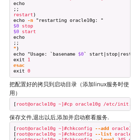
echo
;;
restart
)
echo
-n
"restarting oracle10g: "
$0
$0
echo
;;
*
)
echo
"Usage: 
`
basename
$0
`
 start|stop|restar
exit 
exit 
把配置好的拷贝到启动目录（添加linux服务时使
用）
[
保存文件,退出以后,添加并启动察看服务.
[
root@oracle10g ~]#chkconfig 
--add
[
root@oracle10g ~]#chkconfig 
--list
[
root@oracle10g ~]#chkconfig 
--level