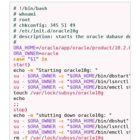
# !/bin/bash
# whoami
# root
# chkconfig: 345 51 49
# /etc/init.d/oracle10g
# description: starts the oracle dabase deam
#
ORA_HOME
=
ORA_OWNER
=
case
"
$1
"
start
)
echo
-n
"Starting oracle10g: "
su - 
$ORA_OWNER
-c
"
$ORA_HOME
/bin/dbstart"
 &

su - 
$ORA_OWNER
-c
"
$ORA_HOME
/bin/lsnrctl st
su - 
$ORA_OWNER
-c
"
$ORA_HOME
/bin/emctl star
touch
echo
;;
stop
)
echo
-n
"shutting down oracle10g: "
su - 
$ORA_OWNER
-c
"
$ORA_HOME
/bin/dbshut"
 &

su - 
$ORA_OWNER
-c
"
$ORA_HOME
/bin/lsnrctl st
su - 
$ORA_OWNER
-c
"
$ORA_HOME
/bin/emctl stop
rm
-f