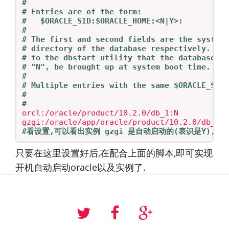
#
# Entries are of the form:
#   $ORACLE_SID:$ORACLE_HOME:<N|Y>:
#
# The first and second fields are the system
# directory of the database respectively.  T
# to the dbstart utility that the database s
# "N", be brought up at system boot time.
#
# Multiple entries with the same $ORACLE_SID
#
#
orcl:/oracle/product/10.2.0/db_1:N

#看设置,可以看出实例 gzgi 是自动启动的(表识是Y),而o
只要在这里设置好后,在配合上面的脚本,即可实现
开机自动启动oracle以及实例了.